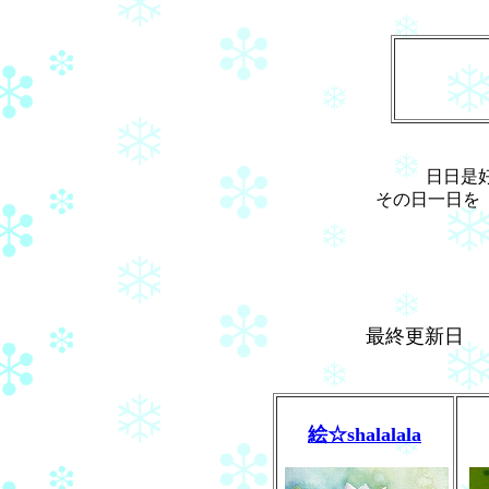
日日是
その日一日を
最終更新日
絵☆shalalala