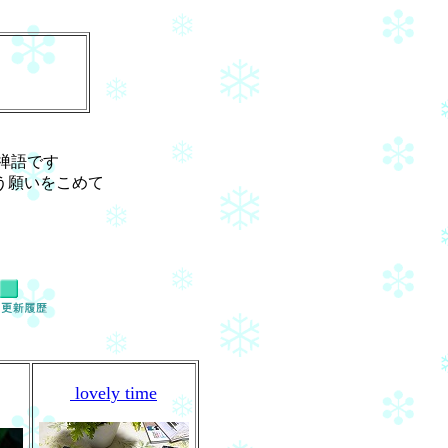
禅語です
う願いをこめて
lovely time