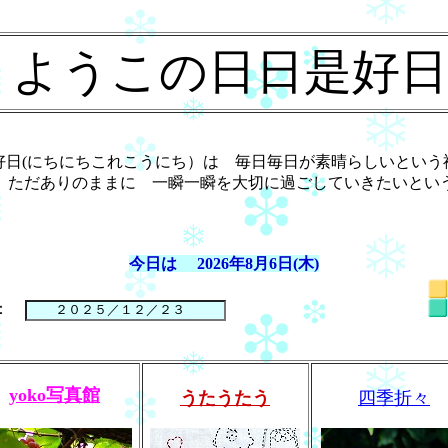
ようこの日日是好日
好日(にちにちこれこうにち）は 毎日毎日が素晴らしいという
 ただありのままに 一瞬一瞬を大切に過ごしていきたいとい
今日は
2026年8月6日(木)
：
yoko写真館
うたうたう
四季折々