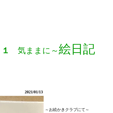
絵日記
２１
気ままに～
2021/01/13
～お絵かきクラブにて～