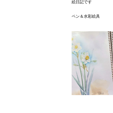
絵日記です
ペン＆水彩絵具