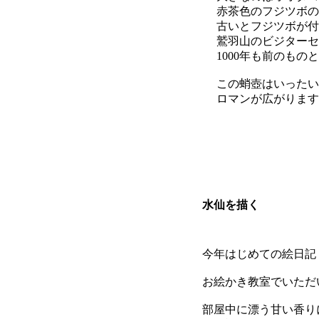
赤茶色のフジツボの
古いとフジツボが付
鷲羽山のビジターセ
1000年も前のもの
この蛸壺はいったい
ロマンが広がります
水仙を描く
今年はじめての絵日記
お絵かき教室でいただ
部屋中に漂う甘い香り