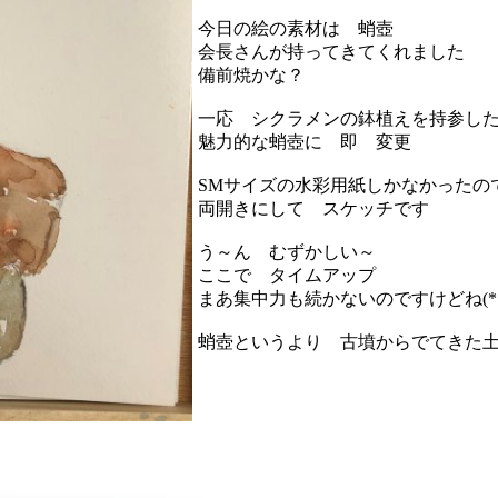
今日の絵の素材は 蛸壺
会長さんが持ってきてくれました
備前焼かな？
一応 シクラメンの鉢植えを持参し
魅力的な蛸壺に 即 変更
SMサイズの水彩用紙しかなかったの
両開きにして スケッチです
う～ん むずかしい～
ここで タイムアップ
まあ集中力も続かないのですけどね(*´艸
蛸壺というより 古墳からでてきた