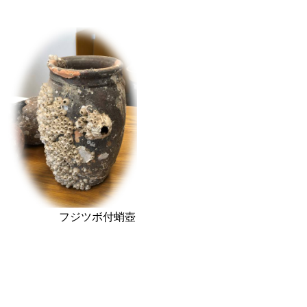
フジツボ付蛸壺