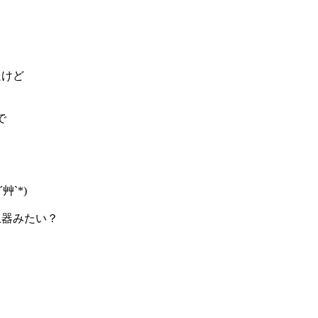
たけど
で
`*)
土器みたい？