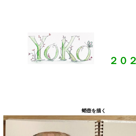
２０
蛸壺を描く