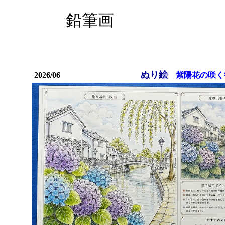
鉛筆画
ぬり絵
2026/06
紫陽花の咲く