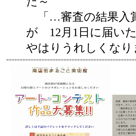
た～
「…審査の結果入賞
が 12月1日に届い
やはりうれしくなりま
===============================================