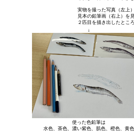
実物を撮った写真（左上
見本の鉛筆画（右上）を見な
２匹目を描き出したとこ
↓
使った色鉛筆は
水色、茶色、濃い紫色、肌色、橙色、黄