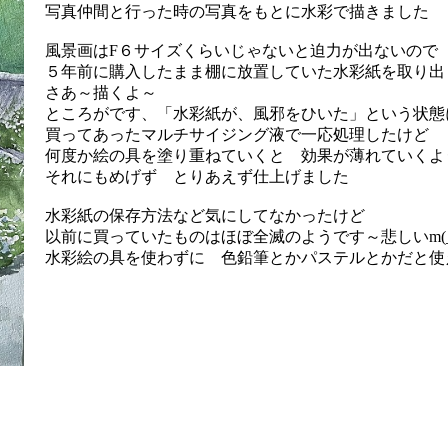
写真仲間と行った時の写真をもとに水彩で描きました
風景画はF６サイズくらいじゃないと迫力が出ないので
５年前に購入したまま棚に放置していた水彩紙を取り
さあ～描くよ～
ところがです、「水彩紙が、風邪をひいた」という状態
買ってあったマルチサイジング液で一応処理したけど
何度か絵の具を塗り重ねていくと 効果が薄れていくよ
それにもめげず とりあえず仕上げました
水彩紙の保存方法など気にしてなかったけど
以前に買っていたものはほぼ全滅のようです～悲しいm(_ 
水彩絵の具を使わずに 色鉛筆とかパステルとかだと使