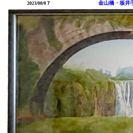
金山橋・板
2023/08/0７