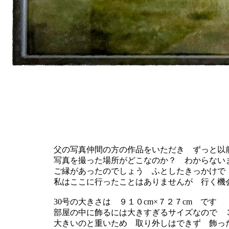
水彩 
…岡山水彩作家作
父の写真仲間の方の作品をいただき ずっと以
写真を撮った場所がどこなのか？ わからない
ご縁があったのでしょう ふとしたきっかけで
私はここに行ったことはありませんが 行く機
30号の大きさは ９１０cm×７２７cm です
部屋の中に飾るには大きすぎるサイズなので 
大きいのと重いため 取り外しはできず 飾っ