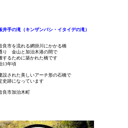
板井手の滝（キンザンバシ・イタイデの滝）
姶良市を流れる網掛川にかかる橋
通り 金山と加治木港の間で
搬するために築かれた橋です
治13年頃
建設された美しいアーチ形の石橋で
定史跡になっています
姶良市加治木町