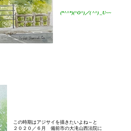
(*^^*)(^O^)／( ^^) _U~~
この時期はアジサイを描きたいよね～と
２０２０／６月 備前市の大滝山西法院に