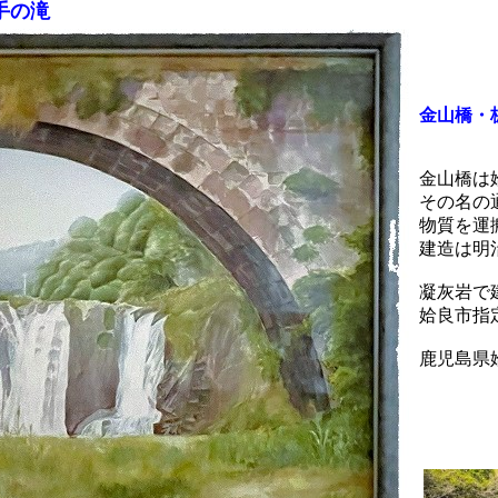
井手の滝
金山橋・
金山橋は
その名の
物質を運
建造は明
凝灰岩で
姶良市指
鹿児島県