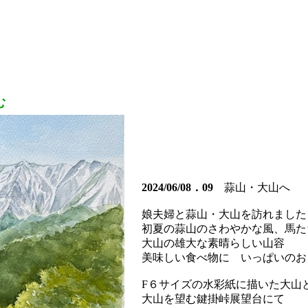
む
2024/06/08．09
蒜山・大山へ
娘夫婦と蒜山・大山を訪れました
初夏の蒜山のさわやかな風、馬た
大山の雄大な素晴らしい山容
美味しい食べ物に いっぱいのお
F６サイズの水彩紙に描いた大山
大山を望む鍵掛峠展望台にて