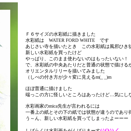
Ｆ６サイズの水彩紙に描きました
水彩紙は WATER FORD WHITE です
あじさい寺を描いたとき この水彩紙は風邪ひき
新しい水彩紙を買ったけど
やっぱり、このまま使わないのはもったいない！
で、水彩紙の中央あたりだと普通の状態で描ける
オリエンタルリリーを描いてみました
（しべの付き方が少々変に見えるm(_ _)m
ほぼ普通に描けました
端っこの方に怪しいところはあったけど…気にし
水彩画家のmica先生が言われるには
一番上の紙とその下の紙では状態が違うのであり
う～ん、新しい水彩紙を買ってしまったよーーー
(^O^)／
しばらくは水彩画をがんばりまーす