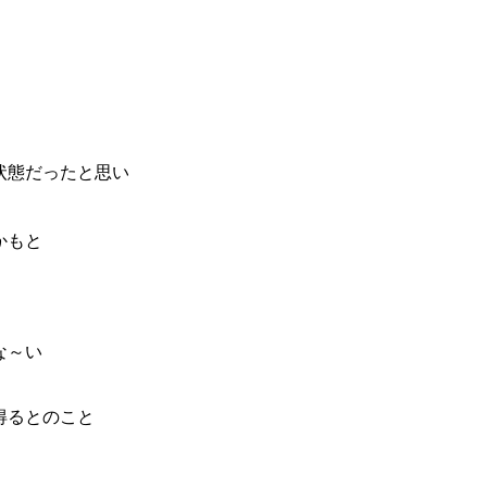
状態だったと思い
かもと
な～い
得るとのこと