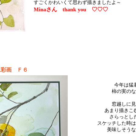
すごくかわいくて思わず描きましたよ～
Minaさん thank you ♡♡♡
画 Ｆ６
今年は猛
柿の実のな
窓越しに見
あまり描きこ
さらっとし
スケッチした時は
美味しそうな