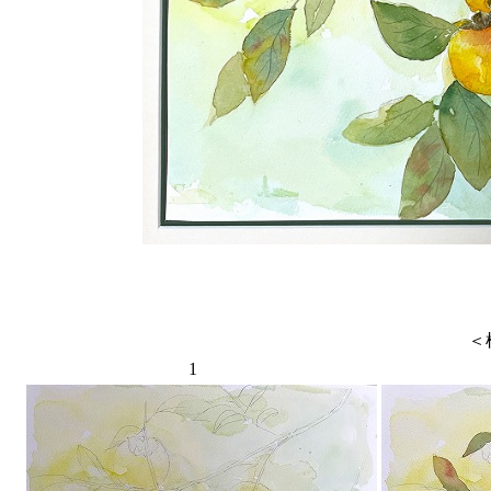
＜柿の水彩画
1