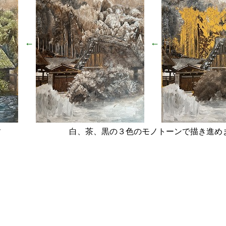
←
←
す
白、茶、黒の３色のモノトーンで描き進め