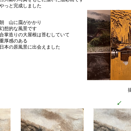
やっと完成しました
朝 山に靄がかかり
幻想的な風景です
合掌造りの大屋根は苔むしていて
重厚感のある
日本の原風景に出会えました
描き
↙