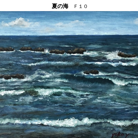
夏の海
Ｆ１０