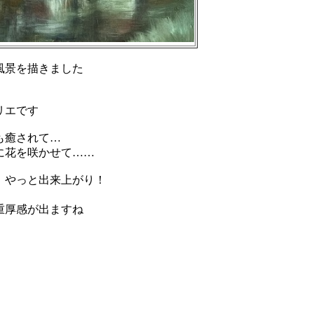
風景を描きました
リエです
も癒されて…
に花を咲かせて……
 やっと出来上がり！
重厚感が出ますね