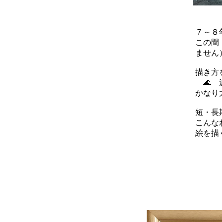
７～８
この間
ません
描き方
🌊 
かなり
短・長
こんな
絵を描