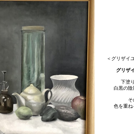
＜グリザイ
グリザ
下塗
白黒の陰
そ
色を重ね