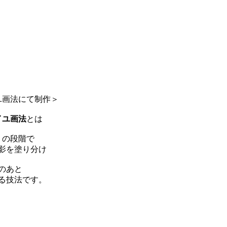
ユ画法にて制作＞
イユ画法
とは
りの段階で
影を塗り分け
のあと
る技法です。