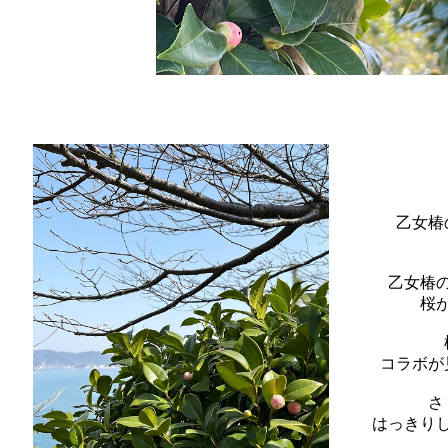
乙女椿
乙女椿
桜
コラボが
さ
はっきり