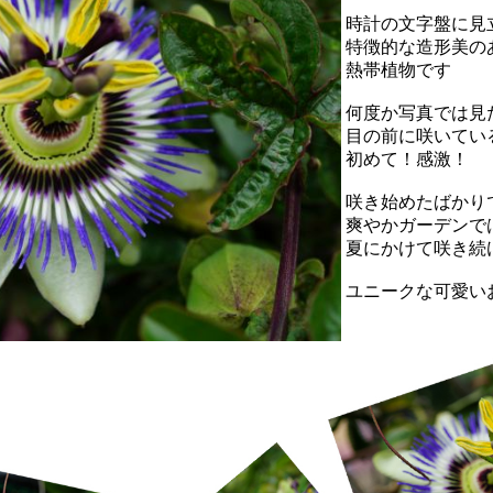
時計の文字盤に見
特徴的な造形美の
熱帯植物です
何度か写真では見
目の前に咲いてい
初めて！感激！
咲き始めたばかり
爽やかガーデンで
夏にかけて咲き続
ユニークな可愛い