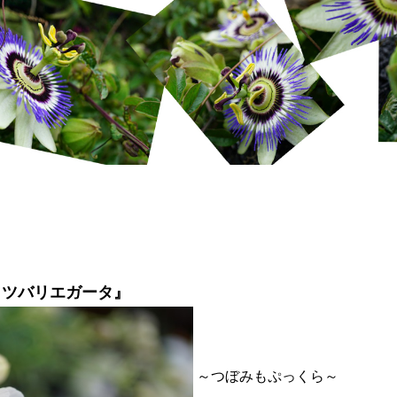
ッツバリエガータ』
～つぼみもぷっくら～