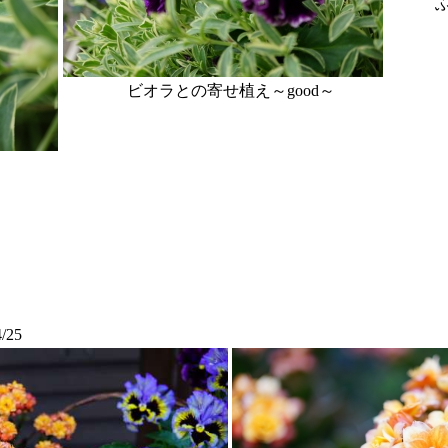
ふんわ
ビオラとの寄せ植え～good～
4/25