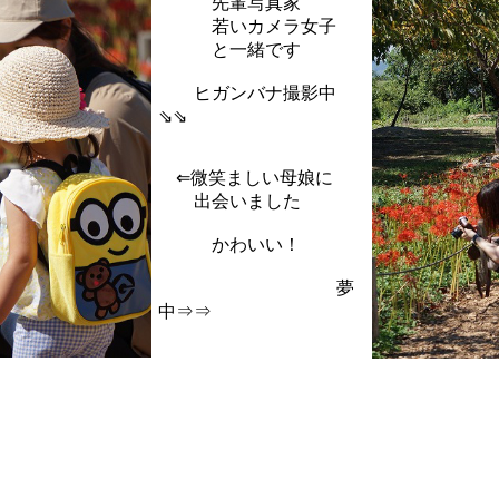
先輩写真家
若いカメラ女子
と一緒です
ヒガンバナ撮影中
⇘⇘
⇐微笑ましい母娘に
出会いました
かわいい！
夢
中⇒⇒