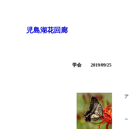
児島湖花回廊
学会 2019/09/25
ア
～