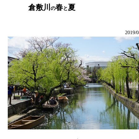
倉敷川
春
夏
の
と
2019/0