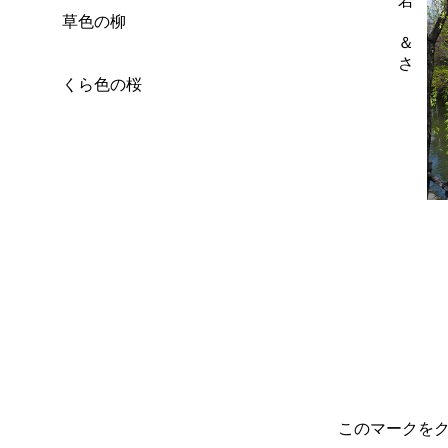
若
草色の柳
＆
さ
くら色の桜
このマークを