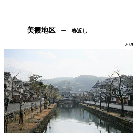
美観地区
ー
春近し
202