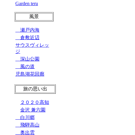
Garden teru
風景
瀬戸内海
倉敷近辺
サウスヴィレッ
ジ
深山公園
風の道
児島湖花回廊
旅の思い出
２０２０高知
金沢 兼六園
白川郷
飛騨高山
奥出雲